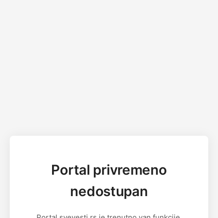
Portal privremeno
nedostupan
Portal svevesti.rs je trenutno van funkcije.