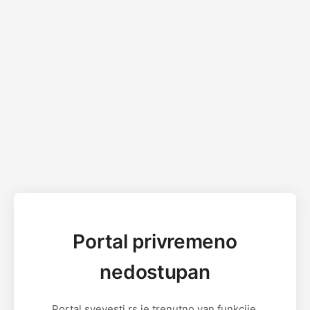
Portal privremeno
nedostupan
Portal svevesti.rs je trenutno van funkcije.