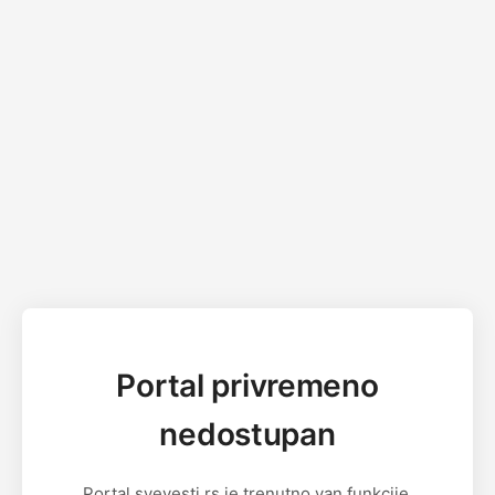
Portal privremeno
nedostupan
Portal svevesti.rs je trenutno van funkcije.