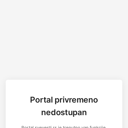
Portal privremeno
nedostupan
Portal svevesti.rs je trenutno van funkcije.