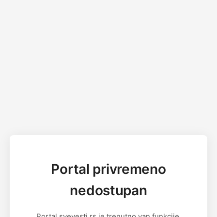
Portal privremeno
nedostupan
Portal svevesti.rs je trenutno van funkcije.