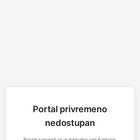
Portal privremeno
nedostupan
Portal svevesti.rs je trenutno van funkcije.