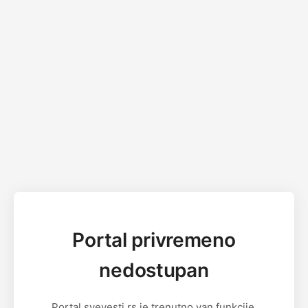
Portal privremeno
nedostupan
Portal svevesti.rs je trenutno van funkcije.