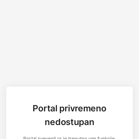
Portal privremeno
nedostupan
Portal svevesti.rs je trenutno van funkcije.