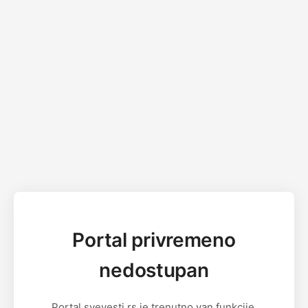
Portal privremeno
nedostupan
Portal svevesti.rs je trenutno van funkcije.