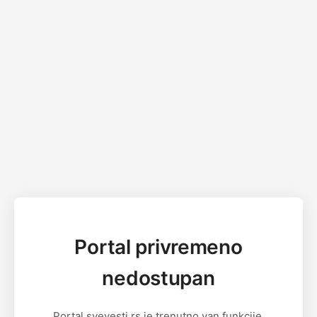
Portal privremeno
nedostupan
Portal svevesti.rs je trenutno van funkcije.