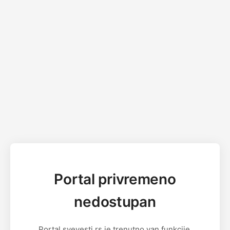
Portal privremeno
nedostupan
Portal svevesti.rs je trenutno van funkcije.