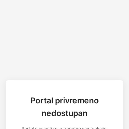
Portal privremeno
nedostupan
Portal svevesti.rs je trenutno van funkcije.