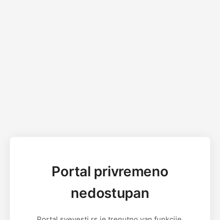
Portal privremeno
nedostupan
Portal svevesti.rs je trenutno van funkcije.