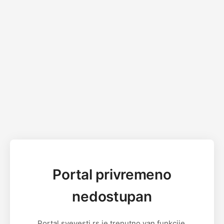
Portal privremeno
nedostupan
Portal svevesti.rs je trenutno van funkcije.