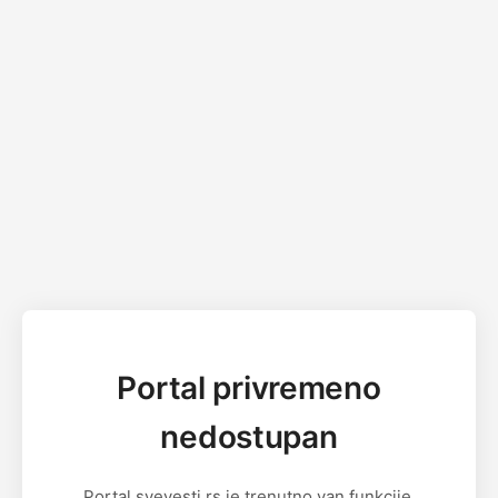
Portal privremeno
nedostupan
Portal svevesti.rs je trenutno van funkcije.