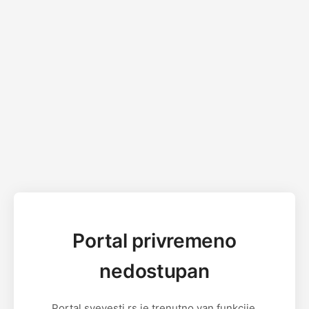
Portal privremeno
nedostupan
Portal svevesti.rs je trenutno van funkcije.