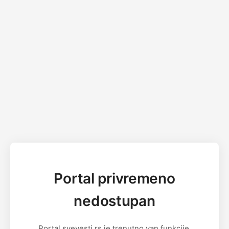
Portal privremeno
nedostupan
Portal svevesti.rs je trenutno van funkcije.