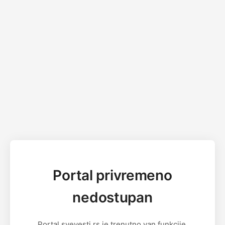
Portal privremeno
nedostupan
Portal svevesti.rs je trenutno van funkcije.