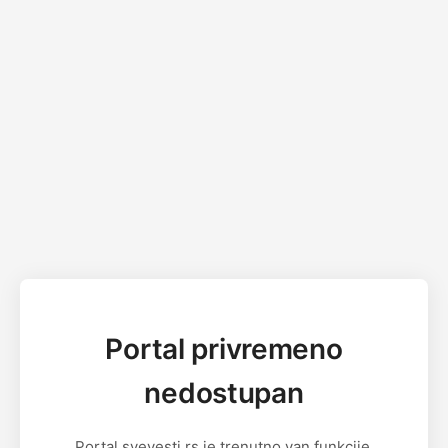
Portal privremeno
nedostupan
Portal svevesti.rs je trenutno van funkcije.