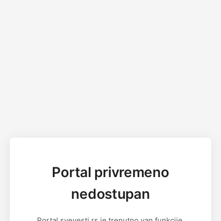
Portal privremeno
nedostupan
Portal svevesti.rs je trenutno van funkcije.