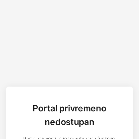
Portal privremeno
nedostupan
Portal svevesti.rs je trenutno van funkcije.