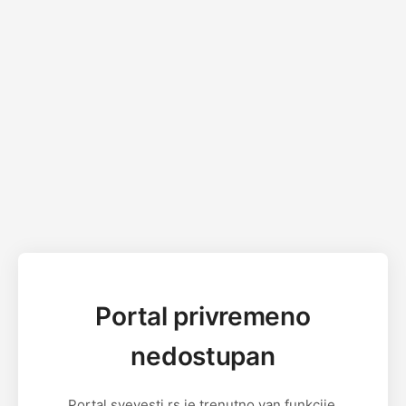
Portal privremeno
nedostupan
Portal svevesti.rs je trenutno van funkcije.