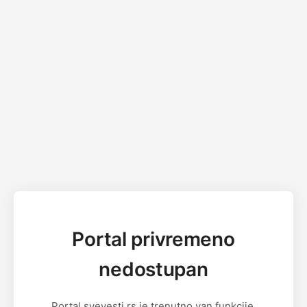
Portal privremeno
nedostupan
Portal svevesti.rs je trenutno van funkcije.