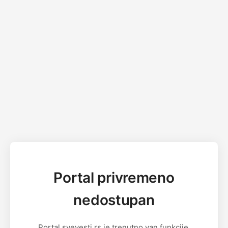
Portal privremeno
nedostupan
Portal svevesti.rs je trenutno van funkcije.