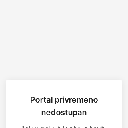
Portal privremeno
nedostupan
Portal svevesti.rs je trenutno van funkcije.