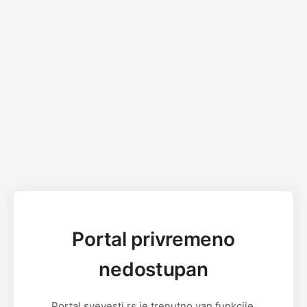
Portal privremeno
nedostupan
Portal svevesti.rs je trenutno van funkcije.