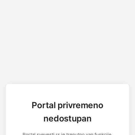
Portal privremeno
nedostupan
Portal svevesti.rs je trenutno van funkcije.