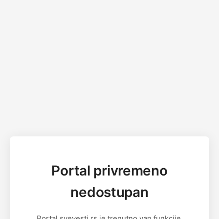
Portal privremeno
nedostupan
Portal svevesti.rs je trenutno van funkcije.