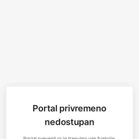
Portal privremeno
nedostupan
Portal svevesti.rs je trenutno van funkcije.