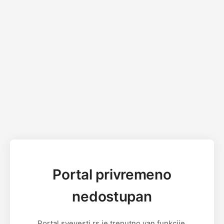
Portal privremeno
nedostupan
Portal svevesti.rs je trenutno van funkcije.