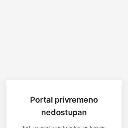
Portal privremeno
nedostupan
Portal svevesti.rs je trenutno van funkcije.