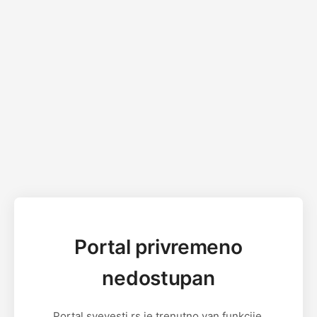
Portal privremeno
nedostupan
Portal svevesti.rs je trenutno van funkcije.