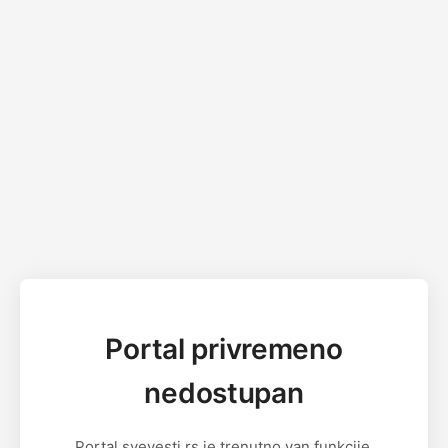
Portal privremeno
nedostupan
Portal svevesti.rs je trenutno van funkcije.