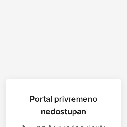
Portal privremeno
nedostupan
Portal svevesti.rs je trenutno van funkcije.