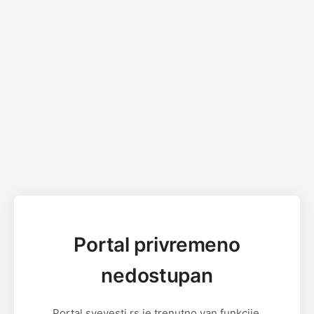
Portal privremeno
nedostupan
Portal svevesti.rs je trenutno van funkcije.