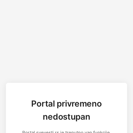
Portal privremeno
nedostupan
Portal svevesti.rs je trenutno van funkcije.