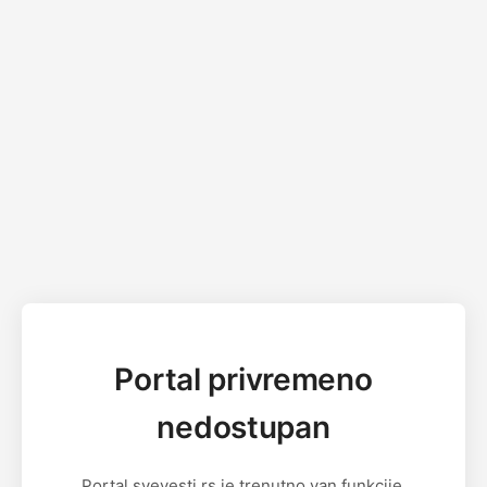
Portal privremeno
nedostupan
Portal svevesti.rs je trenutno van funkcije.