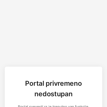
Portal privremeno
nedostupan
Portal svevesti.rs je trenutno van funkcije.