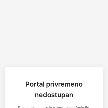
Portal privremeno
nedostupan
Portal svevesti.rs je trenutno van funkcije.