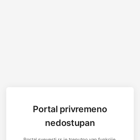
Portal privremeno
nedostupan
Portal svevesti.rs je trenutno van funkcije.