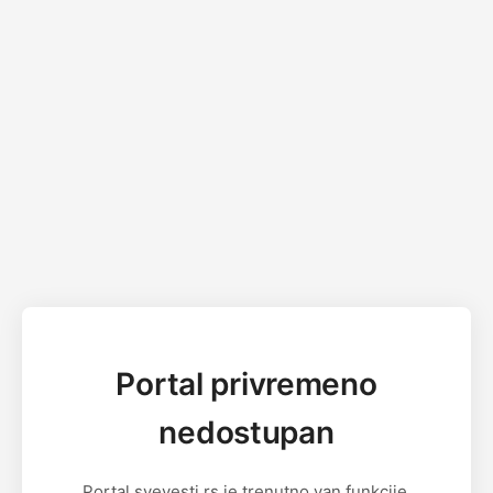
Portal privremeno
nedostupan
Portal svevesti.rs je trenutno van funkcije.