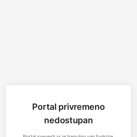
Portal privremeno
nedostupan
Portal svevesti.rs je trenutno van funkcije.