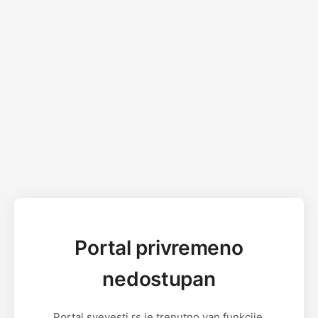
Portal privremeno
nedostupan
Portal svevesti.rs je trenutno van funkcije.