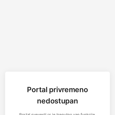
Portal privremeno
nedostupan
Portal svevesti.rs je trenutno van funkcije.