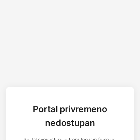
Portal privremeno
nedostupan
Portal svevesti.rs je trenutno van funkcije.