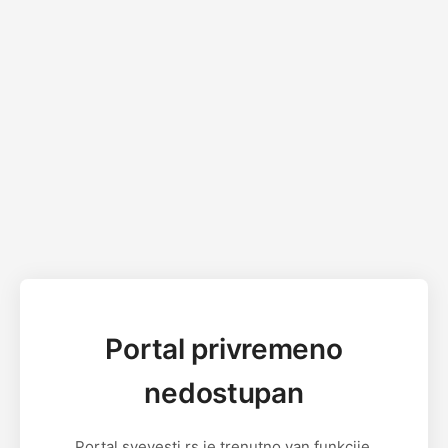
Portal privremeno
nedostupan
Portal svevesti.rs je trenutno van funkcije.