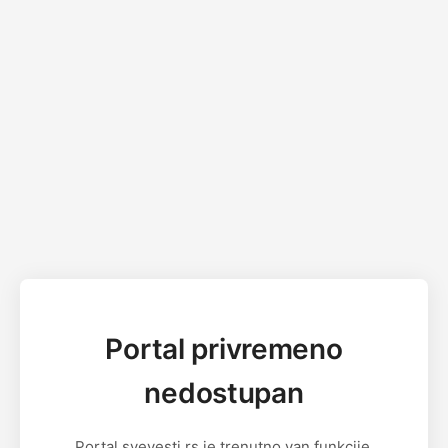
Portal privremeno
nedostupan
Portal svevesti.rs je trenutno van funkcije.