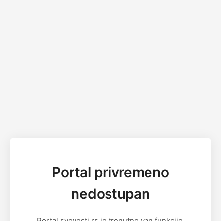
Portal privremeno
nedostupan
Portal svevesti.rs je trenutno van funkcije.