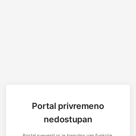
Portal privremeno
nedostupan
Portal svevesti.rs je trenutno van funkcije.