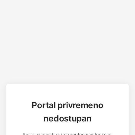
Portal privremeno
nedostupan
Portal svevesti.rs je trenutno van funkcije.